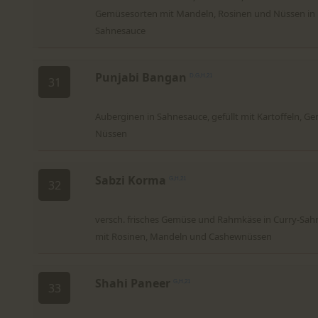
Gemüsesorten mit Mandeln, Rosinen und Nüssen in
Sahnesauce
Punjabi Bangan
D,G,H,21
31
Auberginen in Sahnesauce, gefüllt mit Kartoffeln, 
Nüssen
Sabzi Korma
G,H,21
32
versch. frisches Gemüse und Rahmkäse in Curry-Sah
mit Rosinen, Mandeln und Cashewnüssen
Shahi Paneer
G,H,21
33