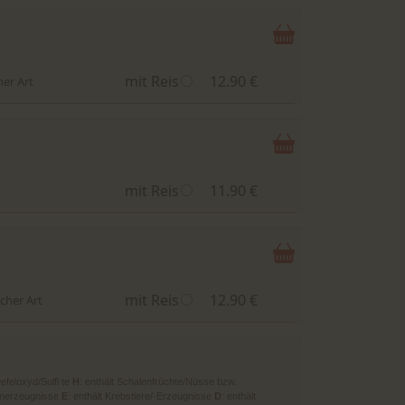
mit Reis
12.90 €
her Art
mit Reis
11.90 €
mit Reis
12.90 €
cher Art
efeloxyd/Sulfi te
H
: enthält Schalenfrüchte/Nüsse bzw.
/-nerzeugnisse
E
: enthält Krebstiere/-Erzeugnisse
D
: enthält