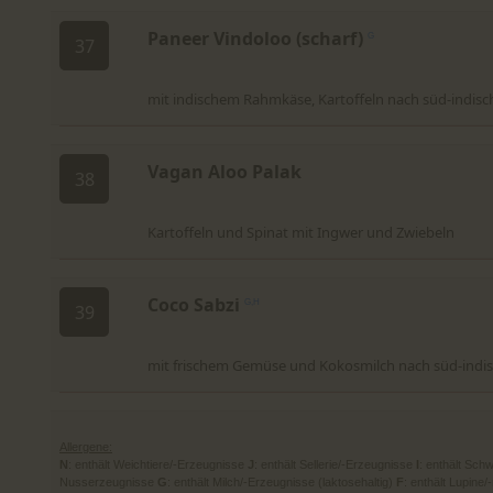
Paneer Vindoloo (scharf)
G
37
mit indischem Rahmkäse, Kartoffeln nach süd-indisc
Vagan Aloo Palak
38
Kartoffeln und Spinat mit Ingwer und Zwiebeln
Coco Sabzi
G,H
39
mit frischem Gemüse und Kokosmilch nach süd-indis
Allergene:
N
: enthält Weichtiere/-Erzeugnisse
J
: enthält Sellerie/-Erzeugnisse
I
: enthält Schw
Nusserzeugnisse
G
: enthält Milch/-Erzeugnisse (laktosehaltig)
F
: enthält Lupine