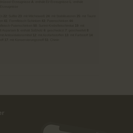
Erdnüsse/-Erzeugnisse
A
: enthält Ei/-Erzeugnisse
L
: enthält
/-Erzeugnisse
l(n
22
: Sulfite
23
: mit Milcheiweiß
24
: mit Stabilisatoren
25
: mit Taurin
ken
41
: Formfleisch-Schinken
43
: Putenschinken
44
:
mfleisch-Putenschinken
50
: Surimi-Krebsfleischimitat
19
: mit
ält Aspartam
5
: enthält Süßholz
6
: geschwärzt
7
: geschwefelt
8
:
 mit Antioxidationsmittel
12
: mit Azofarbstoffen
13
: mit Farbstoff
14
:
toff
17
: mit Konservierungsstoff
51
: Chinin
er