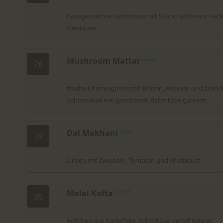
hausgemachter Rahmkäse mit Spinat und verschied
Gewürzen
Mushroom Mattar
D,G,21
28
frische Champignons mit Erbsen, Rosinen und Mande
Sahnesauce mit geriebenen Rahmkäse garniert
Dal Makhani
D,G,21
29
Linsen mit Zwiebeln, Tomaten und Knoblauch
Malai Kofta
D,G,H,21
30
Röllchen aus Kartoffeln, Rahmkäse, verschiedene