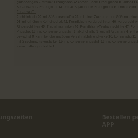
glutenhaltige/s Getreide/-Erzeugnisse
C
: enthält Fisch/-Erzeugnisse
B
: enthält 
Sesamsamen/-Erzeugnisse
M
: enthält Sojabohnen/-Erzeugnisse
K
: enthält Senf
Zusatzstoffe:
2
: chininhaltig
20
: mit Süßungsmittel(n)
21
: mit einer Zuckerart und Süßungsmitte
26
: mit erhöhtem Koff eingehalt
42
: Formfleisch-Vorderschinken
40
: Vorderschin
Rinderschinken
45
: Truthahnschinken
46
: Formfleisch-Truthahnschinke
47
: For
Phosphat
18
: mit Konservierungsstoff
1
: alkoholhaltig
3
: enthält Aspartam
4
: enth
gewachst
9
: kann bei übermäßigem Verzehr abführend wirke
10
: koffeinhaltig
11
:
mit Geschmacksverstärker
15
: mit Konservierungsstoff
16
: mit Konservierungss
Keine Haftung für Fehler!
ungszeiten
Bestellen p
APP