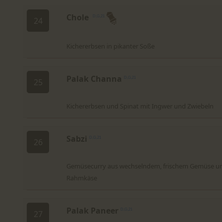
Chole
D,G,21
24
Kichererbsen in pikanter Soße
Palak Channa
D,G,21
25
Kichererbsen und Spinat mit Ingwer und Zwiebeln
Sabzi
D,G,21
26
Gemüsecurry aus wechselndem, frischem Gemüse u
Rahmkäse
Palak Paneer
D,G,21
27