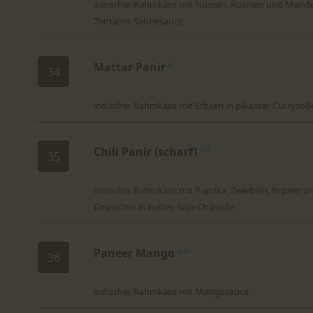
indischer Rahmkäse mit Nüssen, Rosinen und Mande
Tomaten-Sahnesauce
Mattar Panir
G
34
indischer Rahmkäse mit Erbsen in pikanter Currysoß
Chili Panir (scharf)
G,M
35
indischer Rahmkäse mit Paprika, Zwiebeln, Ingwer u
Gewürzen in Butter-Soja-Chilisoße
Paneer Mango
G,21
36
indischer Rahmkäse mit Mangosauce