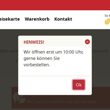
So 
eisekarte
Warenkorb
Kontakt
Shop / Speisekarte
HINWEIS!
Bitte wähle deine Produkte und lege sie in den Warenkorb
Wir öffnen erst um 10:00 Uhr,
gerne können Sie
Wähle: Abholung oder Lieferung?
vorbestellen.
Ok
Vegetarische Gerichte
Alle Gerichte werden mit Reis serviert.